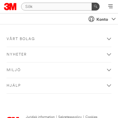
Konto
VÅRT BOLAG
NYHETER
MILJÖ
HJÄLP
Juridisk information
|
Sekretesspolicy
|
Cookies