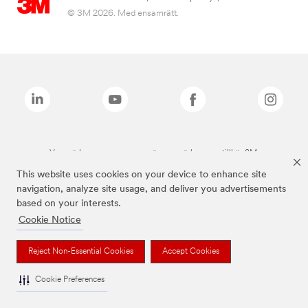
© 3M 2026. Med ensamrätt.
Varumärken som anges ovan är varumärken som tillhör 3M.
This website uses cookies on your device to enhance site
navigation, analyze site usage, and deliver you advertisements
based on your interests.
Cookie Notice
Reject Non-Essential Cookies
Accept Cookies
Cookie Preferences