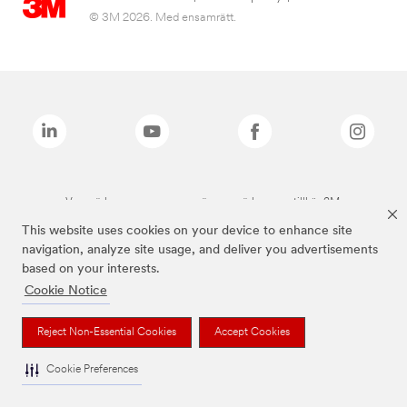
© 3M 2026. Med ensamrätt.
Varumärken som anges ovan är varumärken som tillhör 3M.
This website uses cookies on your device to enhance site
navigation, analyze site usage, and deliver you advertisements
based on your interests.
Cookie Notice
Reject Non-Essential Cookies
Accept Cookies
Cookie Preferences