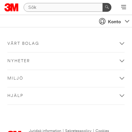
Konto
VÅRT BOLAG
NYHETER
MILJÖ
HJÄLP
Juridisk information
|
Sekretesspolicy
|
Cookies