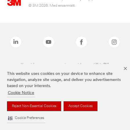
© 3M 2026. Med ensamrätt.
Varumärken som anges ovan är varumärken som tillhör 3M.
This website uses cookies on your device to enhance site
navigation, analyze site usage, and deliver you advertisements
based on your interests.
Cookie Notice
Reject Non-Essential Cookies
Accept Cookies
Cookie Preferences