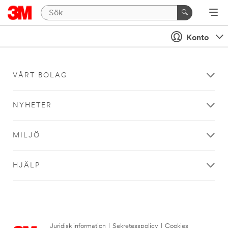
Konto
VÅRT BOLAG
NYHETER
MILJÖ
HJÄLP
Juridisk information
|
Sekretesspolicy
|
Cookies