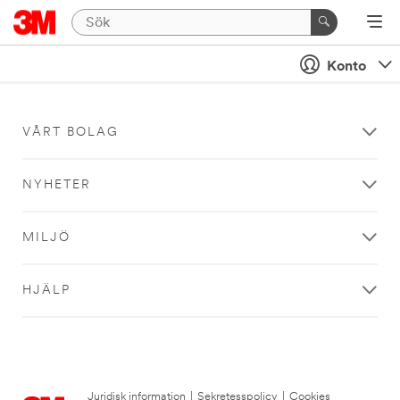
Konto
VÅRT BOLAG
NYHETER
MILJÖ
HJÄLP
Juridisk information
|
Sekretesspolicy
|
Cookies