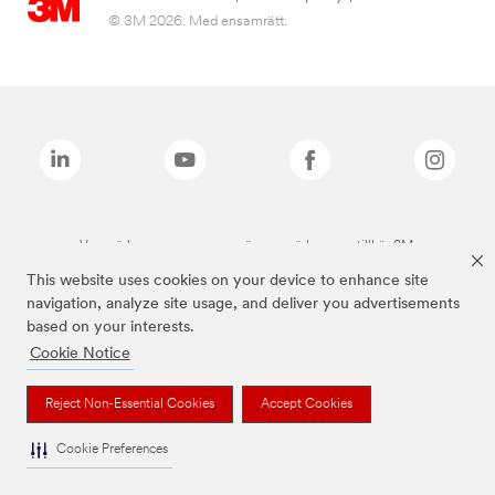
© 3M 2026. Med ensamrätt.
Varumärken som anges ovan är varumärken som tillhör 3M.
This website uses cookies on your device to enhance site
navigation, analyze site usage, and deliver you advertisements
based on your interests.
Cookie Notice
Reject Non-Essential Cookies
Accept Cookies
Cookie Preferences