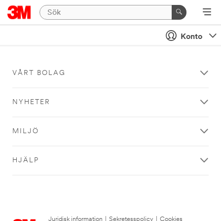
Konto
VÅRT BOLAG
NYHETER
MILJÖ
HJÄLP
Juridisk information
|
Sekretesspolicy
|
Cookies