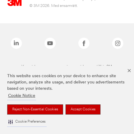
© 3M 2026. Med ensamrätt.
Varumärken som anges ovan är varumärken som tillhör 3M.
This website uses cookies on your device to enhance site
navigation, analyze site usage, and deliver you advertisements
based on your interests.
Cookie Notice
Reject Non-Essential Cookies
Accept Cookies
Cookie Preferences