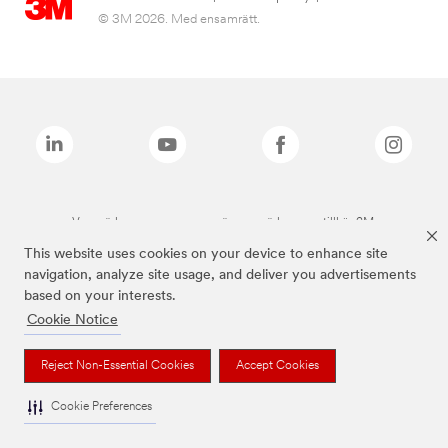
© 3M 2026. Med ensamrätt.
Varumärken som anges ovan är varumärken som tillhör 3M.
This website uses cookies on your device to enhance site
navigation, analyze site usage, and deliver you advertisements
based on your interests.
Cookie Notice
Reject Non-Essential Cookies
Accept Cookies
Cookie Preferences