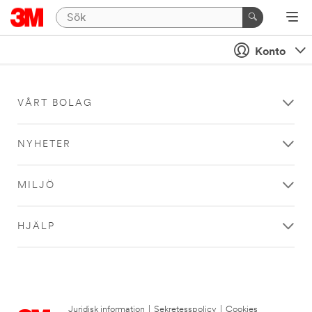
Konto
VÅRT BOLAG
NYHETER
MILJÖ
HJÄLP
Juridisk information
|
Sekretesspolicy
|
Cookies