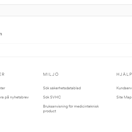
n
ER
MILJÖ
HJÄL
ter
Sök säkerhetsdatablad
Kundserv
ra på nyhetsbrev
Sök SVHC
Site Map
Bruksanvisning för medicinteknisk
product