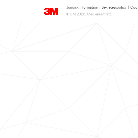
Juridisk information
|
Sekretesspolicy
|
Cook
© 3M 2026. Med ensamrätt.