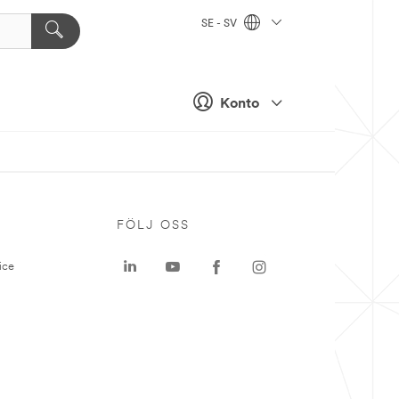
SE - SV
Konto
P
FÖLJ OSS
ice