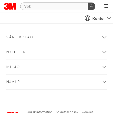
Konto
VÅRT BOLAG
NYHETER
MILJÖ
HJÄLP
Juridisk information
|
Sekretesspolicy
|
Cookies