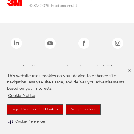
© 3M 2026. Med ensamrätt.
Varumärken som anges ovan är varumärken som tillhör 3M.
This website uses cookies on your device to enhance site
navigation, analyze site usage, and deliver you advertisements
based on your interests.
Cookie Notice
Reject Non-Essential Cookies
Accept Cookies
Cookie Preferences