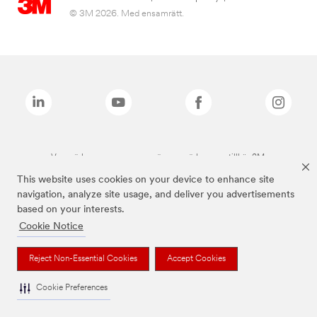
© 3M 2026. Med ensamrätt.
Varumärken som anges ovan är varumärken som tillhör 3M.
This website uses cookies on your device to enhance site
navigation, analyze site usage, and deliver you advertisements
based on your interests.
Cookie Notice
Reject Non-Essential Cookies
Accept Cookies
Cookie Preferences