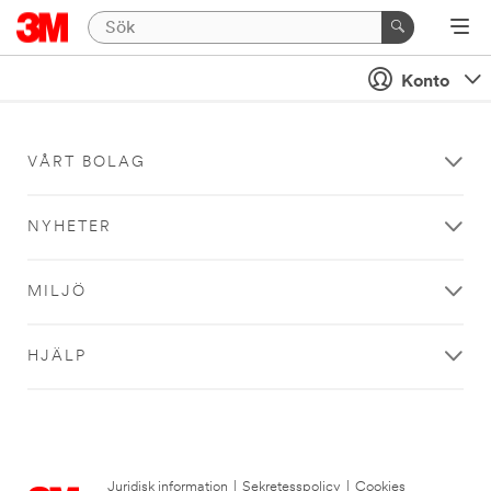
Konto
VÅRT BOLAG
NYHETER
MILJÖ
HJÄLP
Juridisk information
|
Sekretesspolicy
|
Cookies