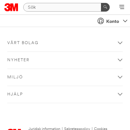
Konto
VÅRT BOLAG
NYHETER
MILJÖ
HJÄLP
Juridisk information
|
Sekretesspolicy
|
Cookies