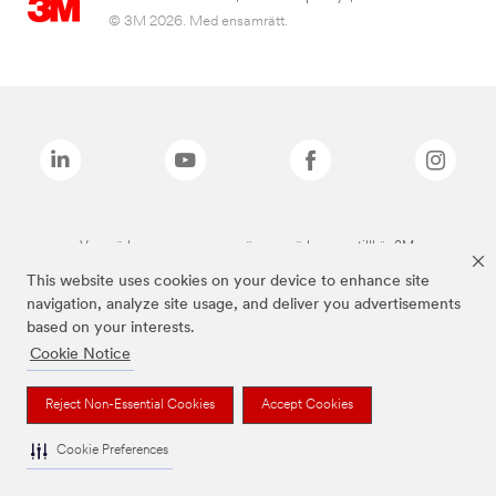
© 3M 2026. Med ensamrätt.
Varumärken som anges ovan är varumärken som tillhör 3M.
This website uses cookies on your device to enhance site
navigation, analyze site usage, and deliver you advertisements
based on your interests.
Cookie Notice
Reject Non-Essential Cookies
Accept Cookies
Cookie Preferences