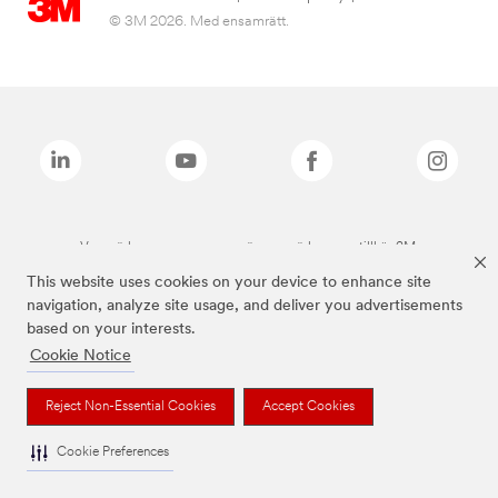
© 3M 2026. Med ensamrätt.
Varumärken som anges ovan är varumärken som tillhör 3M.
This website uses cookies on your device to enhance site
navigation, analyze site usage, and deliver you advertisements
based on your interests.
Cookie Notice
Reject Non-Essential Cookies
Accept Cookies
Cookie Preferences