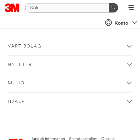
Konto
VÅRT BOLAG
NYHETER
MILJÖ
HJÄLP
Juridisk information
|
Sekretesspolicy
|
Cookies