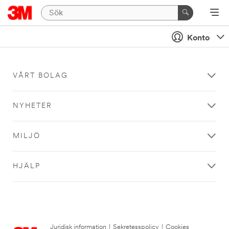
Konto
VÅRT BOLAG
NYHETER
MILJÖ
HJÄLP
Juridisk information
|
Sekretesspolicy
|
Cookies