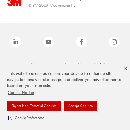
© 3M 2026. Med ensamrätt.
Varumärken som anges ovan är varumärken som tillhör 3M.
This website uses cookies on your device to enhance site
navigation, analyze site usage, and deliver you advertisements
based on your interests.
Cookie Notice
Reject Non-Essential Cookies
Accept Cookies
Cookie Preferences