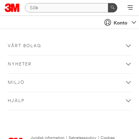
Konto
VÅRT BOLAG
NYHETER
MILJÖ
HJÄLP
Juridisk information
|
Sekretesspolicy
|
Cookies