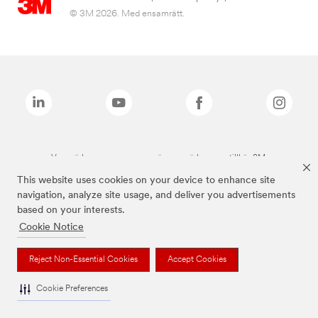
© 3M 2026. Med ensamrätt.
Varumärken som anges ovan är varumärken som tillhör 3M.
This website uses cookies on your device to enhance site
navigation, analyze site usage, and deliver you advertisements
based on your interests.
Cookie Notice
Reject Non-Essential Cookies
Accept Cookies
Cookie Preferences