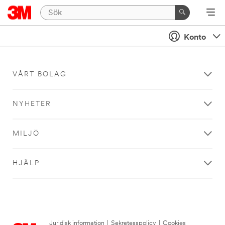
Konto
VÅRT BOLAG
NYHETER
MILJÖ
HJÄLP
Juridisk information
|
Sekretesspolicy
|
Cookies