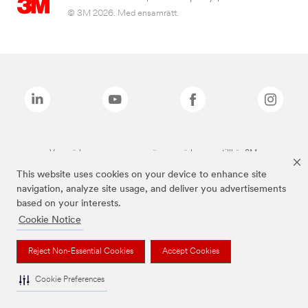
© 3M 2026. Med ensamrätt.
Varumärken som anges ovan är varumärken som tillhör 3M.
This website uses cookies on your device to enhance site
navigation, analyze site usage, and deliver you advertisements
based on your interests.
Cookie Notice
Reject Non-Essential Cookies
Accept Cookies
Cookie Preferences