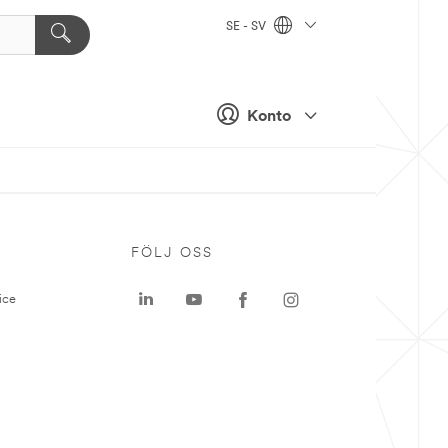
SE - SV
Konto
P
FÖLJ OSS
ice