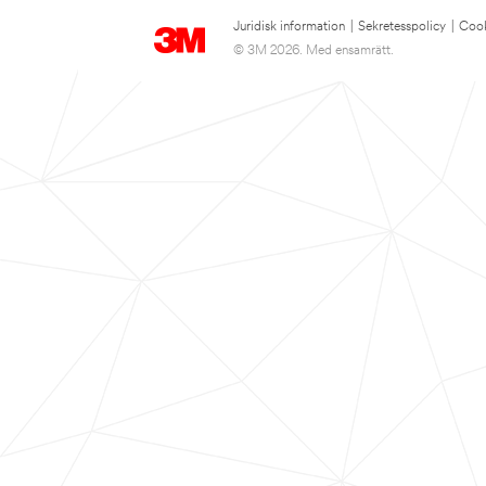
Juridisk information
|
Sekretesspolicy
|
Cook
© 3M 2026. Med ensamrätt.