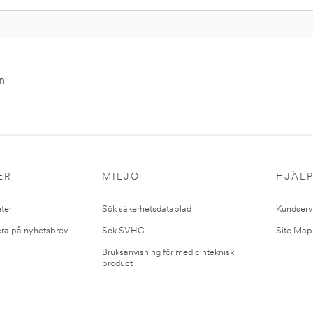
n
ER
MILJÖ
HJÄL
ter
Sök säkerhetsdatablad
Kundserv
ra på nyhetsbrev
Sök SVHC
Site Map
Bruksanvisning för medicinteknisk
product