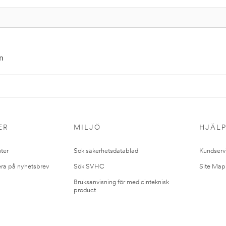
n
ER
MILJÖ
HJÄL
ter
Sök säkerhetsdatablad
Kundserv
ra på nyhetsbrev
Sök SVHC
Site Map
Bruksanvisning för medicinteknisk
product