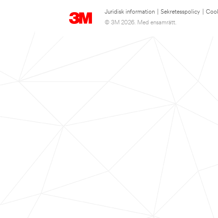
Juridisk information
|
Sekretesspolicy
|
Cook
© 3M 2026. Med ensamrätt.