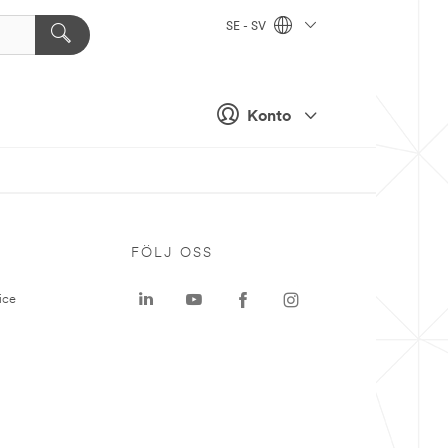
SE - SV
Konto
P
FÖLJ OSS
ice