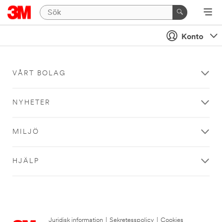
Konto
VÅRT BOLAG
NYHETER
MILJÖ
HJÄLP
Juridisk information
|
Sekretesspolicy
|
Cookies