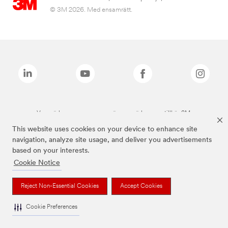
© 3M 2026. Med ensamrätt.
Varumärken som anges ovan är varumärken som tillhör 3M.
This website uses cookies on your device to enhance site
navigation, analyze site usage, and deliver you advertisements
based on your interests.
Cookie Notice
Reject Non-Essential Cookies
Accept Cookies
Cookie Preferences