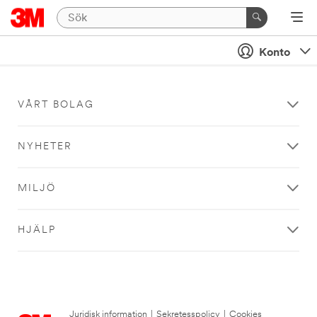
Konto
VÅRT BOLAG
NYHETER
MILJÖ
HJÄLP
Juridisk information
|
Sekretesspolicy
|
Cookies