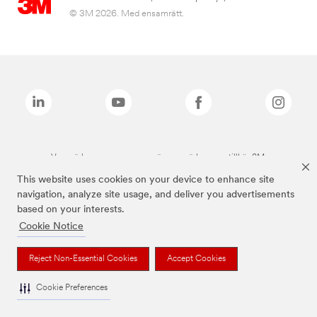
© 3M 2026. Med ensamrätt.
Varumärken som anges ovan är varumärken som tillhör 3M.
This website uses cookies on your device to enhance site
navigation, analyze site usage, and deliver you advertisements
based on your interests.
Cookie Notice
Reject Non-Essential Cookies
Accept Cookies
Cookie Preferences