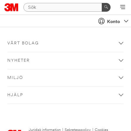
Konto
VÅRT BOLAG
NYHETER
MILJÖ
HJÄLP
Juridisk information
|
Sekretesspolicy
|
Cookies