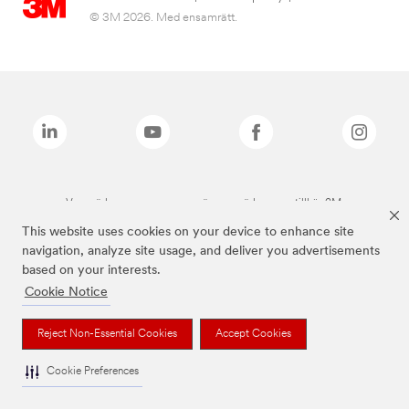
© 3M 2026. Med ensamrätt.
Varumärken som anges ovan är varumärken som tillhör 3M.
This website uses cookies on your device to enhance site
navigation, analyze site usage, and deliver you advertisements
based on your interests.
Cookie Notice
Reject Non-Essential Cookies
Accept Cookies
Cookie Preferences