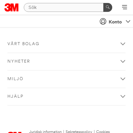
Konto
VÅRT BOLAG
NYHETER
MILJÖ
HJÄLP
Juridisk information
|
Sekretesspolicy
|
Cookies