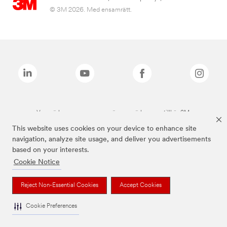
© 3M 2026. Med ensamrätt.
Varumärken som anges ovan är varumärken som tillhör 3M.
This website uses cookies on your device to enhance site
navigation, analyze site usage, and deliver you advertisements
based on your interests.
Cookie Notice
Reject Non-Essential Cookies
Accept Cookies
Cookie Preferences