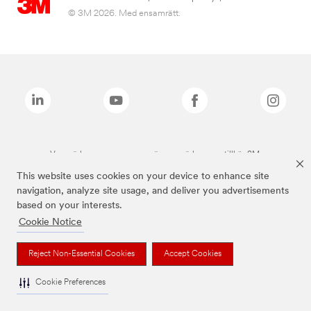
© 3M 2026. Med ensamrätt.
Varumärken som anges ovan är varumärken som tillhör 3M.
This website uses cookies on your device to enhance site
navigation, analyze site usage, and deliver you advertisements
based on your interests.
Cookie Notice
Reject Non-Essential Cookies
Accept Cookies
Cookie Preferences