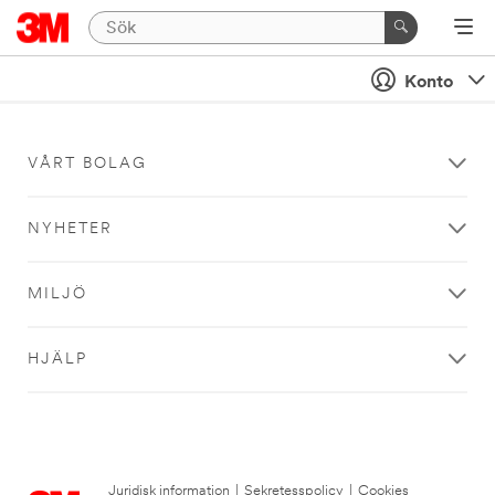
Konto
VÅRT BOLAG
NYHETER
MILJÖ
HJÄLP
Juridisk information
|
Sekretesspolicy
|
Cookies