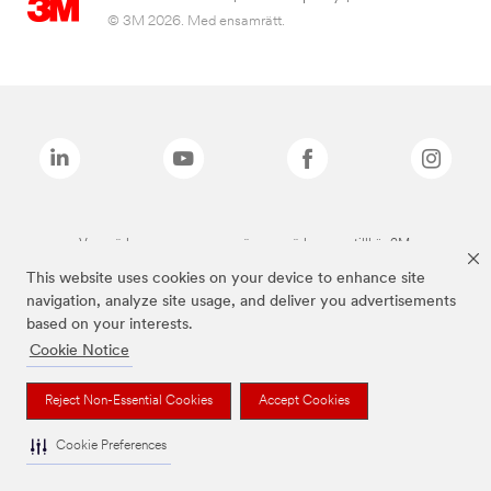
© 3M 2026. Med ensamrätt.
Varumärken som anges ovan är varumärken som tillhör 3M.
This website uses cookies on your device to enhance site
navigation, analyze site usage, and deliver you advertisements
based on your interests.
Cookie Notice
Reject Non-Essential Cookies
Accept Cookies
Cookie Preferences