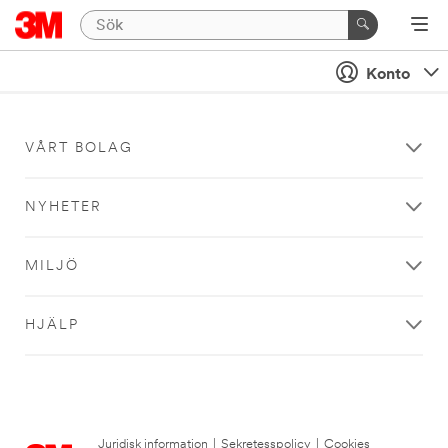
Konto
VÅRT BOLAG
NYHETER
MILJÖ
HJÄLP
Juridisk information
|
Sekretesspolicy
|
Cookies