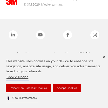
© 3M 2026. Med ensamrätt.
Varumärken som anges ovan är varumärken som tillhör 3M.
This website uses cookies on your device to enhance site
navigation, analyze site usage, and deliver you advertisements
based on your interests.
Cookie Notice
Reject Non-Essential Cookies
Accept Cookies
Cookie Preferences