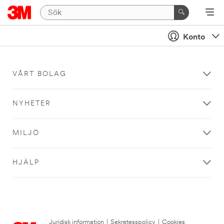
Konto
VÅRT BOLAG
NYHETER
MILJÖ
HJÄLP
Juridisk information
|
Sekretesspolicy
|
Cookies