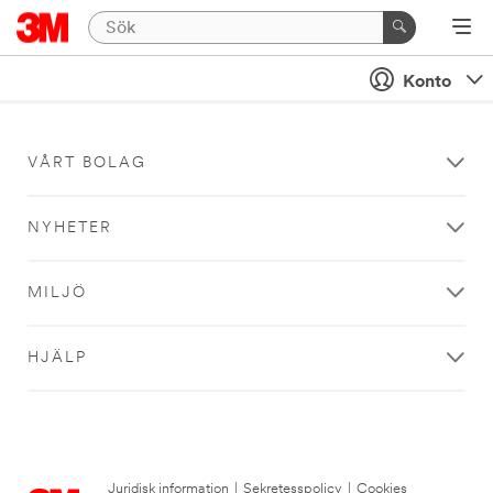
Konto
VÅRT BOLAG
NYHETER
MILJÖ
HJÄLP
Juridisk information
|
Sekretesspolicy
|
Cookies