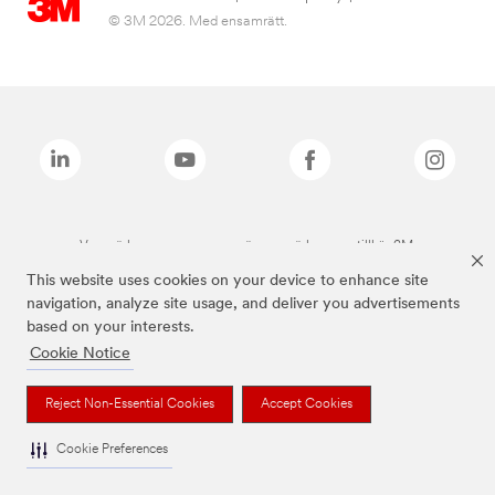
© 3M 2026. Med ensamrätt.
Varumärken som anges ovan är varumärken som tillhör 3M.
This website uses cookies on your device to enhance site
navigation, analyze site usage, and deliver you advertisements
based on your interests.
Cookie Notice
Reject Non-Essential Cookies
Accept Cookies
Cookie Preferences