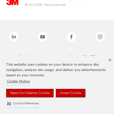
© 3M 2026. Med ensamrätt.
Varumärken som anges ovan är varumärken som tillhör 3M.
This website uses cookies on your device to enhance site
navigation, analyze site usage, and deliver you advertisements
based on your interests.
Cookie Notice
Reject Non-Essential Cookies
Accept Cookies
Cookie Preferences