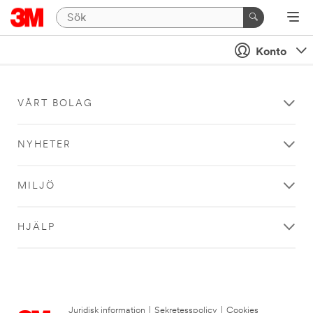
Konto
VÅRT BOLAG
NYHETER
MILJÖ
HJÄLP
Juridisk information
|
Sekretesspolicy
|
Cookies