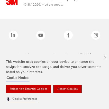
© 3M 2026. Med ensamrätt.
Varumärken som anges ovan är varumärken som tillhör 3M.
This website uses cookies on your device to enhance site
navigation, analyze site usage, and deliver you advertisements
based on your interests.
Cookie Notice
Reject Non-Essential Cookies
Accept Cookies
Cookie Preferences