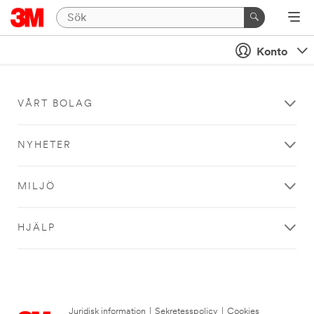
Konto
VÅRT BOLAG
NYHETER
MILJÖ
HJÄLP
Juridisk information
|
Sekretesspolicy
|
Cookies