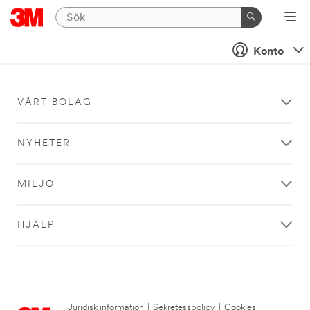
Konto
VÅRT BOLAG
NYHETER
MILJÖ
HJÄLP
Juridisk information
|
Sekretesspolicy
|
Cookies