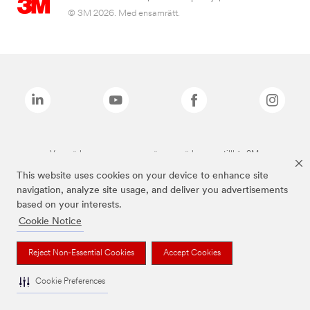
© 3M 2026. Med ensamrätt.
Varumärken som anges ovan är varumärken som tillhör 3M.
This website uses cookies on your device to enhance site
navigation, analyze site usage, and deliver you advertisements
based on your interests.
Cookie Notice
Reject Non-Essential Cookies
Accept Cookies
Cookie Preferences