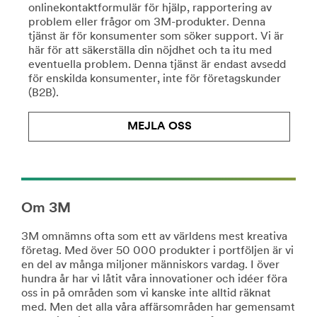
onlinekontaktformulär för hjälp, rapportering av
Läs
/3M/sv_SE/collision-
problem eller frågor om 3M-produkter. Denna
mer
repair-
tjänst är för konsumenter som söker support. Vi är
om
ndc/
här för att säkerställa din nöjdhet och ta itu med
pyssel
**Site
eventuella problem. Denna tjänst är endast avsedd
http://solutions.3msverige.se/wps/portal/3M/sv_SE/E
area
för enskilda konsumenter, inte för företagskunder
**Site
**
(B2B).
area
HP-
**
CommSolutions-
Consumer-
MEJLA OSS
CommercialCleaning
DIY
***
***
url**
url**
https://www.3m.co.uk/3M/en_GB/facility-
/3M/sv_SE/company-
safety-
ndc/all-
uk/
Om 3M
3m-
**Site
products/?
area
3M omnämns ofta som ett av världens mest kreativa
N=5002385+8709316+8710083+8711017&rt=r3
**
Gör-
företag. Med över 50 000 produkter i portföljen är vi
HP-
en del av många miljoner människors vardag. I över
det-
Electronics-
hundra år har vi låtit våra innovationer och idéer föra
själv
DataCenter
oss in på områden som vi kanske inte alltid räknat
***
Våra
med. Men det alla våra affärsområden har gemensamt