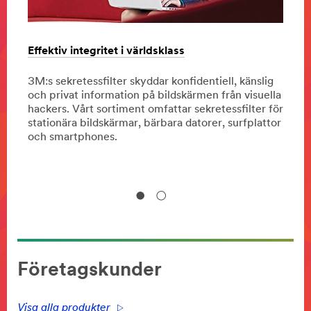
Effektiv integritet i världsklass
3M He
läran
3M:s sekretessfilter skyddar konfidentiell, känslig
och privat information på bildskärmen från visuella
Besök
r.
hackers. Vårt sortiment omfattar sekretessfilter för
Här k
stationära bildskärmar, bärbara datorer, surfplattor
erbju
och smartphones.
Företagskunder
Visa alla produkter