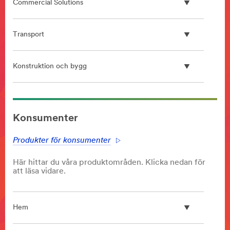
Commercial Solutions
Transport
Konstruktion och bygg
**Site
area
Konsumenter
**
Screen
Produkter för konsumenter
Protector
***
Här hittar du våra produktområden. Klicka nedan för
url**
att läsa vidare.
/3M/sv_SE/privacy-
protection-
ndc/
Hem
**Site
area