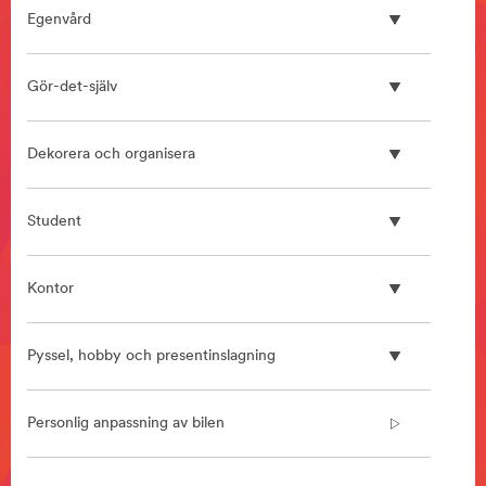
**
Egenvård
HP-
Manufacturing-
BondingAssemblyProducts
Gör-det-själv
***
url**
/3M/sv_SE/bonding-
Dekorera och organisera
and-
assembly-
ndc/
Student
**Site
area
**
Kontor
Home
Improvement
***
Pyssel, hobby och presentinslagning
url**
/3M/sv_SE/home-
improvement-
Personlig anpassning av bilen
eu/
**Site
area