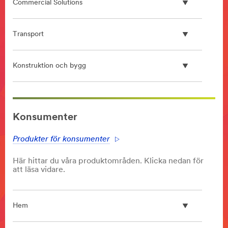
Commercial Solutions
Transport
Konstruktion och bygg
**Site
area
Konsumenter
**
Screen
Produkter för konsumenter
Protector
***
Här hittar du våra produktområden. Klicka nedan för
url**
att läsa vidare.
/3M/sv_SE/privacy-
protection-
ndc/
Hem
**Site
area