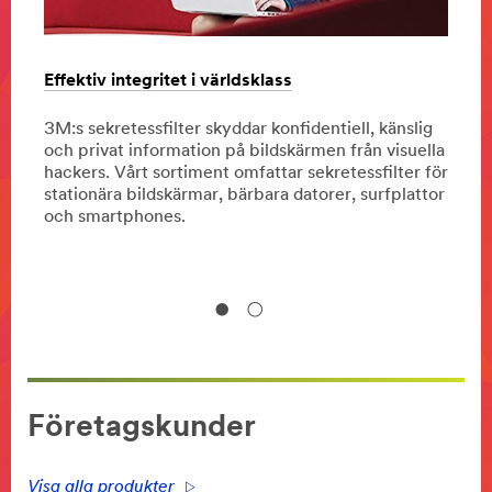
Effektiv integritet i världsklass
3M He
läran
3M:s sekretessfilter skyddar konfidentiell, känslig
och privat information på bildskärmen från visuella
Besök
r.
hackers. Vårt sortiment omfattar sekretessfilter för
Här k
stationära bildskärmar, bärbara datorer, surfplattor
erbju
och smartphones.
Företagskunder
Visa alla produkter