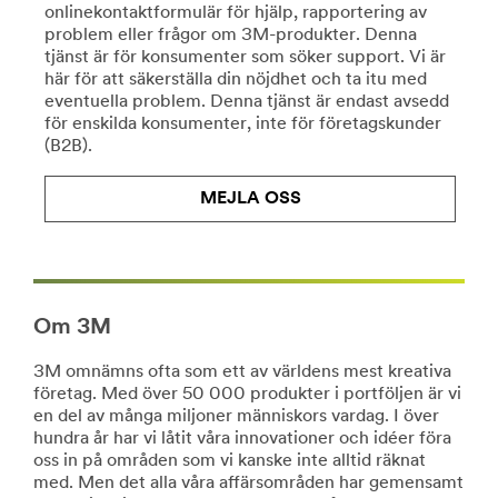
onlinekontaktformulär för hjälp, rapportering av
Läs
/3M/sv_SE/collision-
problem eller frågor om 3M-produkter. Denna
mer
repair-
tjänst är för konsumenter som söker support. Vi är
om
ndc/
här för att säkerställa din nöjdhet och ta itu med
pyssel
**Site
eventuella problem. Denna tjänst är endast avsedd
http://solutions.3msverige.se/wps/portal/3M/sv_SE/E
area
för enskilda konsumenter, inte för företagskunder
**Site
**
(B2B).
area
HP-
**
CommSolutions-
Consumer-
MEJLA OSS
CommercialCleaning
DIY
***
***
url**
url**
https://www.3m.co.uk/3M/en_GB/facility-
/3M/sv_SE/company-
safety-
ndc/all-
uk/
Om 3M
3m-
**Site
products/?
area
3M omnämns ofta som ett av världens mest kreativa
N=5002385+8709316+8710083+8711017&rt=r3
**
Gör-
företag. Med över 50 000 produkter i portföljen är vi
HP-
en del av många miljoner människors vardag. I över
det-
Electronics-
hundra år har vi låtit våra innovationer och idéer föra
själv
DataCenter
oss in på områden som vi kanske inte alltid räknat
***
Våra
med. Men det alla våra affärsområden har gemensamt