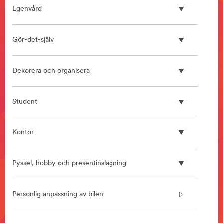
**
Egenvård
HP-
Manufacturing-
BondingAssemblyProducts
Gör-det-själv
***
url**
/3M/sv_SE/bonding-
Dekorera och organisera
and-
assembly-
ndc/
Student
**Site
area
**
Kontor
Home
Improvement
***
Pyssel, hobby och presentinslagning
url**
/3M/sv_SE/home-
improvement-
Personlig anpassning av bilen
eu/
**Site
area